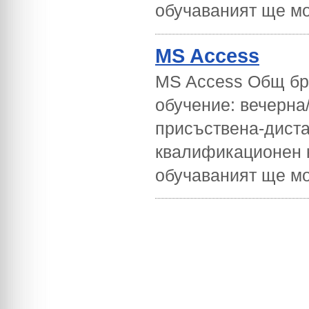
обучаваният ще мо
MS Access
MS Access Общ бро
обучение: вечерна/
присъствена-дист
квалификационен 
обучаваният ще мо