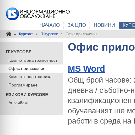
НАЧАЛО
ЗА ЦПО
НОВИНИ
КУР
Курсове
IT Курсове
Офис приложения
Офис прило
IT КУРСОВЕ
Компютърна грамотност
MS Word
Офис приложения
Компютърна графика
Общ брой часове: 
Програмиране
дневна / съботно-
ЕЗИКОВИ КУРСОВЕ
квалификационен 
Английски
обучаваният ще мож
работи в среда на